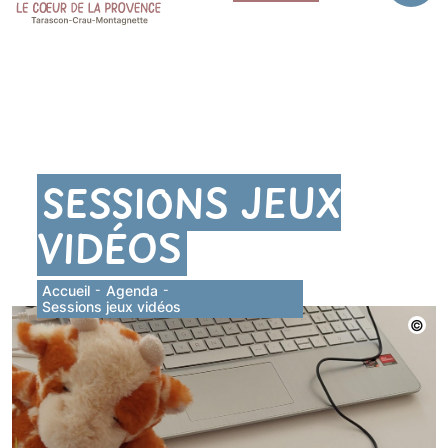
SESSIONS JEUX
VIDÉOS
Accueil
-
Agenda
-
Sessions jeux vidéos