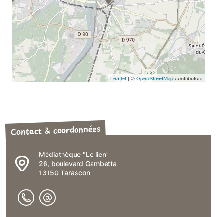
Leaflet
| ©
OpenStreetMap
contributors
Médiathèque "Le lien"
26, boulevard Gambetta
13150
Tarascon